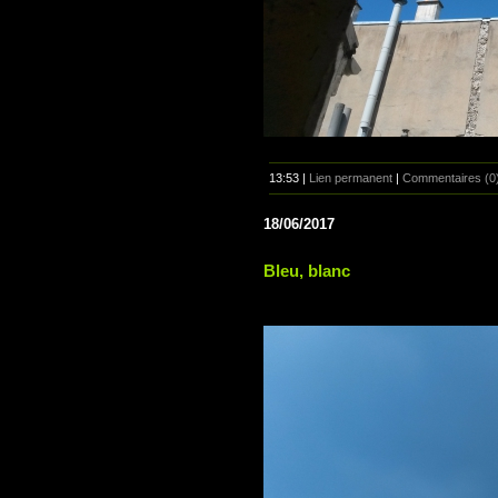
13:53 |
Lien permanent
|
Commentaires (0
18/06/2017
Bleu, blanc