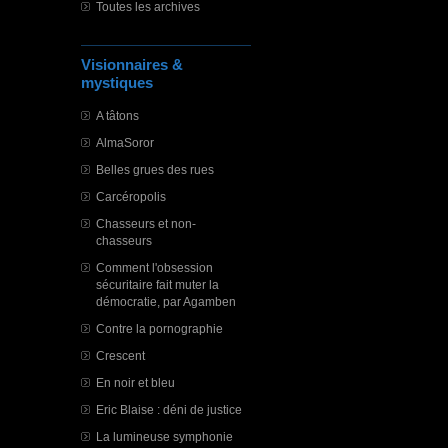
Toutes les archives
Visionnaires &
mystiques
A tâtons
AlmaSoror
Belles grues des rues
Carcéropolis
Chasseurs et non-
chasseurs
Comment l'obsession
sécuritaire fait muter la
démocratie, par Agamben
Contre la pornographie
Crescent
En noir et bleu
Eric Blaise : déni de justice
La lumineuse symphonie