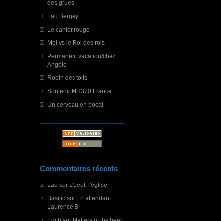
des grues
Lau Bergey
Le cahier rouge
Moi vs le Roi des rois
Permanent vacation/chez
Angèle
Robin des toits
Soutenir MH370 France
Un cerveau en bocal
Commentaires récents
Lau
sur
L'oeuf, l'église
Basilic
sur
En attendant
Laurence B
Edith
sur
Matters of the heart