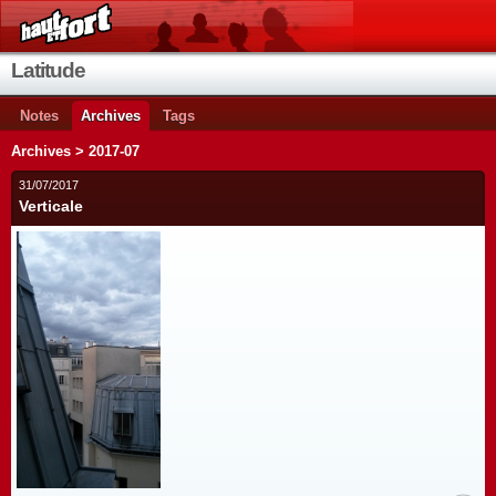
Latitude
Notes
Archives
Tags
Archives > 2017-07
31/07/2017
Verticale