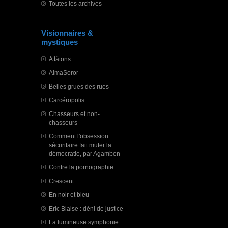
Toutes les archives
Visionnaires &
mystiques
A tâtons
AlmaSoror
Belles grues des rues
Carcéropolis
Chasseurs et non-
chasseurs
Comment l'obsession
sécuritaire fait muter la
démocratie, par Agamben
Contre la pornographie
Crescent
En noir et bleu
Eric Blaise : déni de justice
La lumineuse symphonie