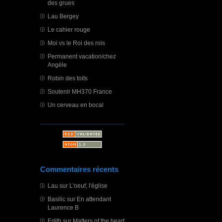
des grues
Lau Bergey
Le cahier rouge
Moi vs le Roi des rois
Permanent vacation/chez
Angèle
Robin des toits
Soutenir MH370 France
Un cerveau en bocal
Commentaires récents
Lau
sur
L'oeuf, l'église
Basilic
sur
En attendant
Laurence B
Edith
sur
Matters of the heart