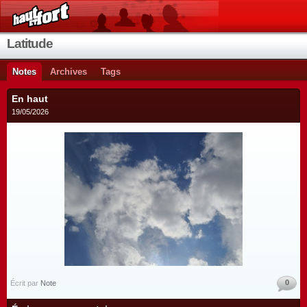
Latitude
Notes
Archives
Tags
En haut
19/05/2026
0
Écrit par
Note