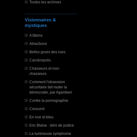
Toutes les archives
Visionnaires &
mystiques
A tâtons
AlmaSoror
Belles grues des rues
Carcéropolis
Chasseurs et non-
chasseurs
Comment l'obsession
sécuritaire fait muter la
démocratie, par Agamben
Contre la pornographie
Crescent
En noir et bleu
Eric Blaise : déni de justice
La lumineuse symphonie