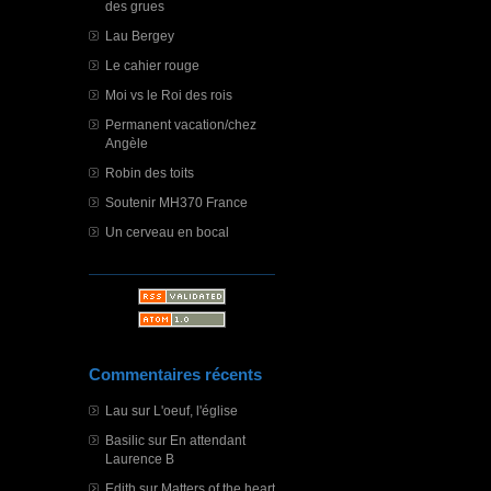
des grues
Lau Bergey
Le cahier rouge
Moi vs le Roi des rois
Permanent vacation/chez
Angèle
Robin des toits
Soutenir MH370 France
Un cerveau en bocal
Commentaires récents
Lau
sur
L'oeuf, l'église
Basilic
sur
En attendant
Laurence B
Edith
sur
Matters of the heart