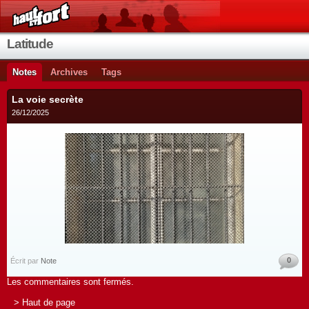
Latitude
Notes
Archives
Tags
La voie secrète
26/12/2025
0
Écrit par
Note
Les commentaires sont fermés.
> Haut de page