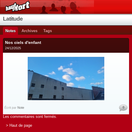
Latitude
Notes
Archives
Tags
Nos ciels d'enfant
24/12/2025
0
Écrit par
Note
Les commentaires sont fermés.
> Haut de page