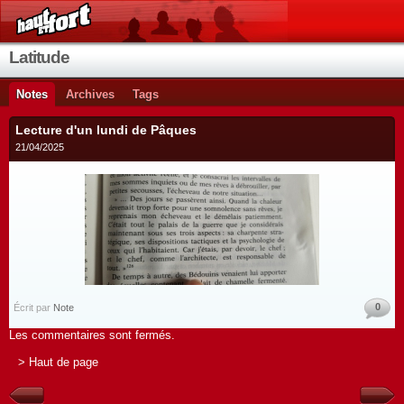
Latitude
Notes
Archives
Tags
Lecture d'un lundi de Pâques
21/04/2025
0
Écrit par
Note
Les commentaires sont fermés.
> Haut de page