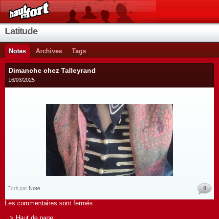
Latitude
Notes
Archives
Tags
Dimanche chez Talleyrand
16/03/2025
0
Écrit par
Note
Les commentaires sont fermés.
> Haut de page