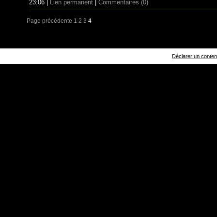
23:06 |
Lien permanent
|
Commentaires (0)
Page précédente
1
2
3
4
Déclarer un contenu 