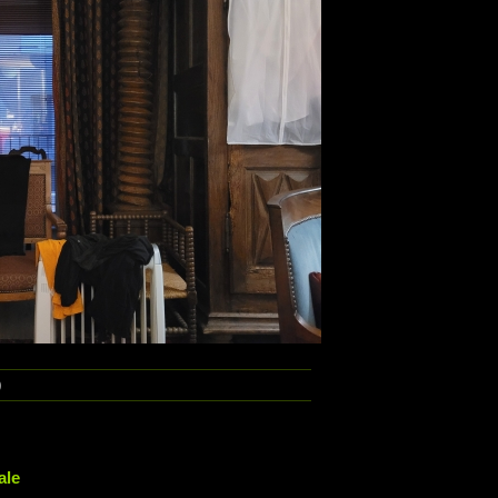
)
ale