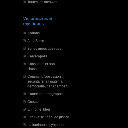
Toutes les archives
Visionnaires &
mystiques
A tâtons
AlmaSoror
Belles grues des rues
Carcéropolis
Chasseurs et non-
chasseurs
Comment l'obsession
sécuritaire fait muter la
démocratie, par Agamben
Contre la pornographie
Crescent
En noir et bleu
Eric Blaise : déni de justice
La lumineuse symphonie