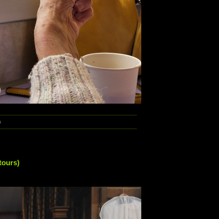
)
tours)