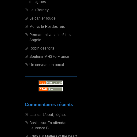
des grues
Lau Bergey
Le cahier rouge
Moi vs le Roi des rois
Permanent vacation/chez
Angèle
Robin des toits
Soutenir MH370 France
Un cerveau en bocal
Commentaires récents
Lau
sur
L'oeuf, l'église
Basilic
sur
En attendant
Laurence B
Edith
sur
Matters of the heart